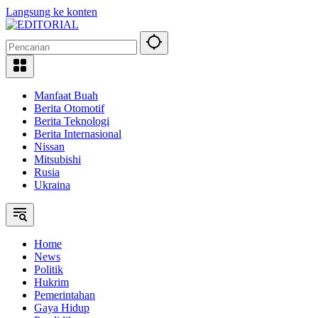
Langsung ke konten
Manfaat Buah
Berita Otomotif
Berita Teknologi
Berita Internasional
Nissan
Mitsubishi
Rusia
Ukraina
Home
News
Politik
Hukrim
Pemerintahan
Gaya Hidup