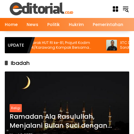
Langsung
ke
konten
Home
News
Politik
Hukrim
Pemerintahan
Semarak HUT RI ke-81, Prajurit Kodim
XTC DPC KARA
UPDATE
0604/Karawang Kompak Bersama
Soroti Temuan
Keluarga
Geruduk Kanto
Ibadah
Religi
Ramadan Ala Rasulullah,
Menjalani Bulan Suci dengan