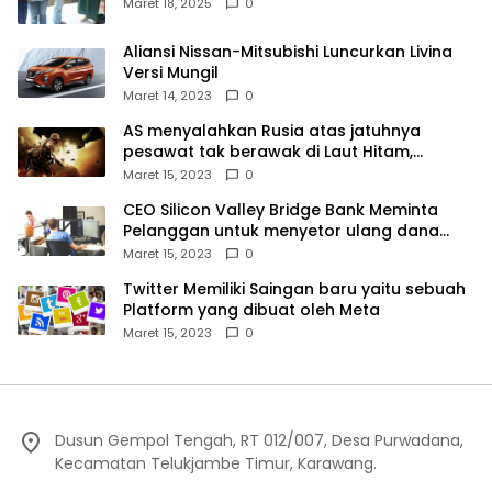
Kampek Desa Karangligar
Maret 18, 2025
0
Aliansi Nissan-Mitsubishi Luncurkan Livina
Versi Mungil
Maret 14, 2023
0
AS menyalahkan Rusia atas jatuhnya
pesawat tak berawak di Laut Hitam,
Moskow menyangkal
Maret 15, 2023
0
CEO Silicon Valley Bridge Bank Meminta
Pelanggan untuk menyetor ulang dana
Mereka
Maret 15, 2023
0
Twitter Memiliki Saingan baru yaitu sebuah
Platform yang dibuat oleh Meta
Maret 15, 2023
0
Dusun Gempol Tengah, RT 012/007, Desa Purwadana,
Kecamatan Telukjambe Timur, Karawang.