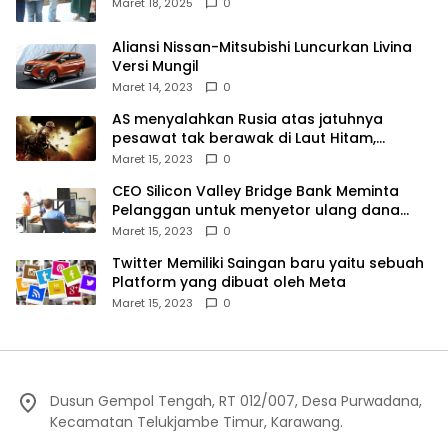
Kampek Desa Karangligar
Maret 18, 2025
0
Aliansi Nissan-Mitsubishi Luncurkan Livina
Versi Mungil
Maret 14, 2023
0
AS menyalahkan Rusia atas jatuhnya
pesawat tak berawak di Laut Hitam,
Moskow menyangkal
Maret 15, 2023
0
CEO Silicon Valley Bridge Bank Meminta
Pelanggan untuk menyetor ulang dana
Mereka
Maret 15, 2023
0
Twitter Memiliki Saingan baru yaitu sebuah
Platform yang dibuat oleh Meta
Maret 15, 2023
0
Dusun Gempol Tengah, RT 012/007, Desa Purwadana,
Kecamatan Telukjambe Timur, Karawang.