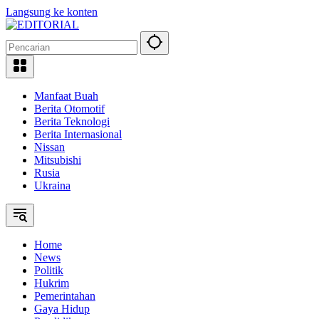
Langsung ke konten
Manfaat Buah
Berita Otomotif
Berita Teknologi
Berita Internasional
Nissan
Mitsubishi
Rusia
Ukraina
Home
News
Politik
Hukrim
Pemerintahan
Gaya Hidup