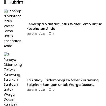
Hukrim
Beberapa Manfaat Infus Water Lemo Untuk
Kesehatan Anda
Maret 13, 2023
1
Sri Rahayu Didampingi Tiktoker Karawang
Salurkan Bantuan untuk Warga Dusun
Kampek Desa Karangligar
Maret 18, 2025
0