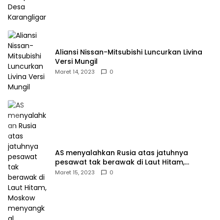
Aliansi Nissan-Mitsubishi Luncurkan Livina
Versi Mungil
Maret 14, 2023
0
AS menyalahkan Rusia atas jatuhnya
pesawat tak berawak di Laut Hitam,
Moskow menyangkal
Maret 15, 2023
0