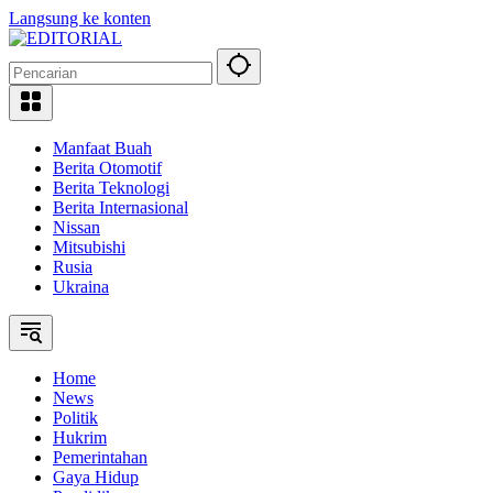
Langsung ke konten
Manfaat Buah
Berita Otomotif
Berita Teknologi
Berita Internasional
Nissan
Mitsubishi
Rusia
Ukraina
Home
News
Politik
Hukrim
Pemerintahan
Gaya Hidup