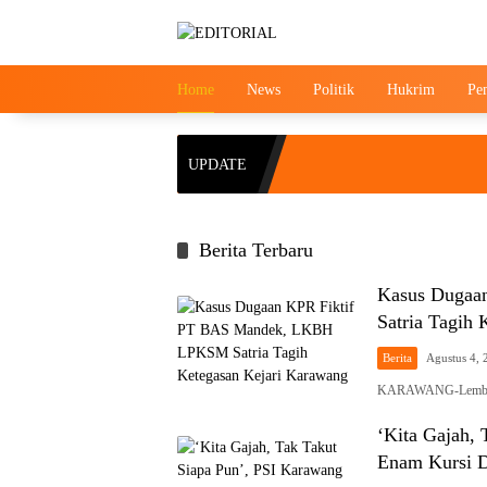
Langsung
ke
konten
Home
News
Politik
Hukrim
Pe
UPDATE
Berita Terbaru
Kasus Dugaa
Satria Tagih
Berita
Agustus 4, 
KARAWANG-Lembaga
‘Kita Gajah,
Enam Kursi