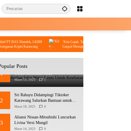
T BAS Mandek, LKBH
‘Kita Gajah, Tak Takut Siapa Pun’, PSI Karawang
n Kejari Karawang
Gaspol Menuju Enam Kursi DPRD
Popular Posts
Beberapa Manfaat Infus Water Lemo
1
Untuk Kesehatan Anda
Maret 13, 2023
1
Sri Rahayu Didampingi Tiktoker
2
Karawang Salurkan Bantuan untuk
Warga Dusun Kampek Desa
Maret 18, 2025
0
Karangligar
Aliansi Nissan-Mitsubishi Luncurkan
3
Livina Versi Mungil
Maret 14, 2023
0