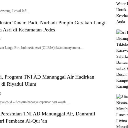
awang, Letkol Inf….
sim Tanam Padi, Nurhadi Pimpin Gerakan Langit
a Asri di Kecamatan Pedes
26
Langit Biru Indonesia Asri (GLBIA) dalam menyambut…
i, Program TNI AD Manunggal Air Hadirkan
 di Riyadul Ulum
26
l.co.id – Senyum bahagia terpancar dari wajah…
Peresmian TNI AD Manunggal Air, Danramil
ntri Pembaca Al-Qur’an