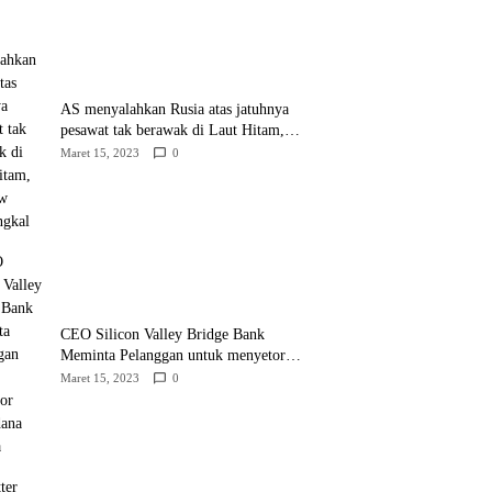
AS menyalahkan Rusia atas jatuhnya
pesawat tak berawak di Laut Hitam,
Moskow menyangkal
Maret 15, 2023
0
CEO Silicon Valley Bridge Bank
Meminta Pelanggan untuk menyetor
ulang dana Mereka
Maret 15, 2023
0