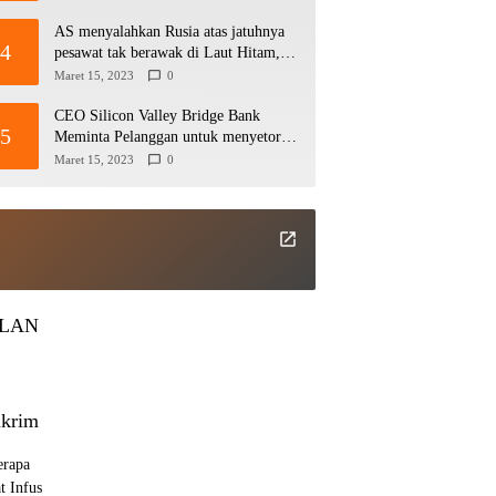
AS menyalahkan Rusia atas jatuhnya
4
pesawat tak berawak di Laut Hitam,
Moskow menyangkal
Maret 15, 2023
0
CEO Silicon Valley Bridge Bank
5
Meminta Pelanggan untuk menyetor
ulang dana Mereka
Maret 15, 2023
0
KLAN
krim