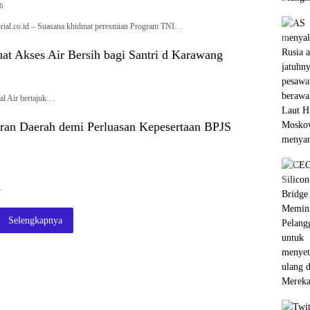
26
l.co.id – Suasana khidmat peresmian Program TNI…
t Akses Air Bersih bagi Santri d Karawang
l Air bertajuk…
ran Daerah demi Perluasan Kepesertaan BPJS
…
Selengkapnya