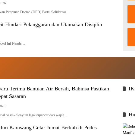
2026
Pimpinan Daerah (DPD) Partai Solidaritas…
t Hindari Pelanggaran dan Utamakan Disiplin
tkol Inf Nanda…
aru Terima Bantuan Air Bersih, Babinsa Pastikan
I
epat Sasaran
2026
Hu
l.co.id – Senyum lega terpancar dari wajah…
dim Karawang Gelar Jumat Berkah di Pedes