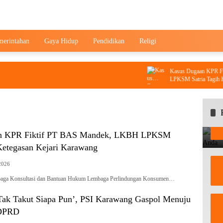
merintahan
Gaya Hidup
Pendidikan
Religi
Kasus Dugaan KPR Fiktif P
LPKSM Satria Tagih Ketegasa
n KPR Fiktif PT BAS Mandek, LKBH LPKSM
 Ketegasan Kejari Karawang
2026
 Konsultasi dan Bantuan Hukum Lembaga Perlindungan Konsumen…
 Tak Takut Siapa Pun’, PSI Karawang Gaspol Menuju
 DPRD